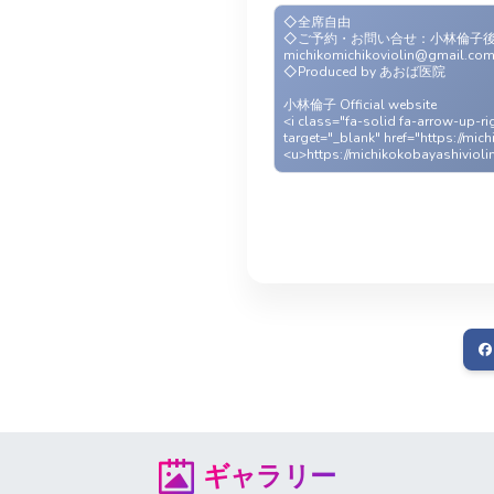
◇全席自由
◇ご予約・お問い合せ：小林倫子
michikomichikoviolin@gmail.co
◇Produced by あおば医院
小林倫子 Official website
<i class="fa-solid fa-arrow-up-ri
target="_blank" href="https://mic
<u>https://michikokobayashivioli
ギャラリー