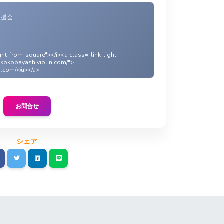
後援会
m
ght-from-square"></i><a class="link-light"
hikokobayashiviolin.com/">
n.com/</u></a>
お問合せ
シェア