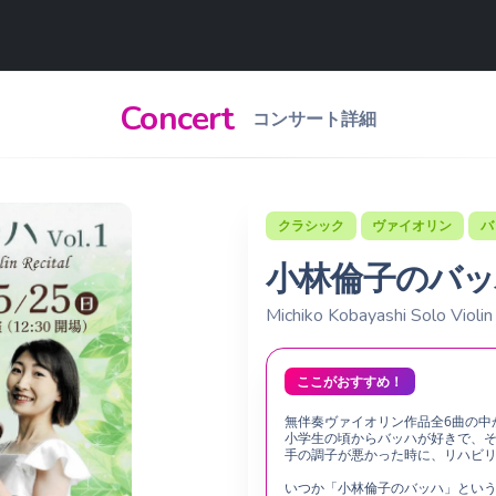
Concert
コンサート詳細
クラシック
ヴァイオリン
バ
小林倫子のバッハ 
Michiko Kobayashi Solo Violin
ここがおすすめ！
無伴奏ヴァイオリン作品全6曲の中
小学生の頃からバッハが好きで、
手の調子が悪かった時に、リハビ
いつか「小林倫子のバッハ」とい