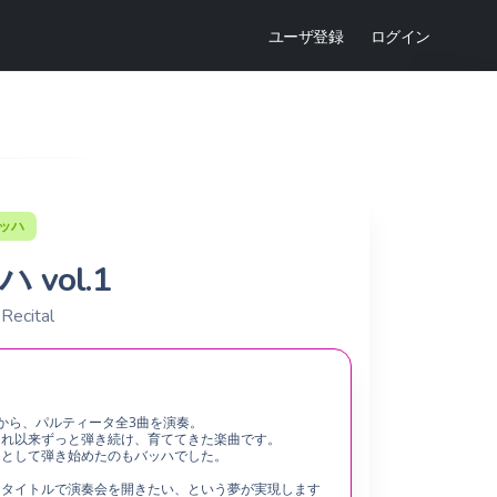
ユーザ登録
ログイン
ッハ
vol.1
 Recital
から、パルティータ全3曲を演奏。
それ以来ずっと弾き続け、育ててきた楽曲です。
リとして弾き始めたのもバッハでした。
うタイトルで演奏会を開きたい、という夢が実現します