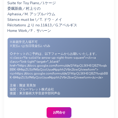
Suite for Toy Piano／J.ケージ
委嘱新曲／村上りの
Aphasia／M. アップルバウム
Silence must be !／T. ドウ・メイ
Récitations より no.11&13／G.アペルギス
Home Work／F．サハーン
※未就学児入場不可
※支払いは当日現金払いのみ
◇チケットのご予約は、以下フォームからお願いいたします。
<i class="fa-solid fa-arrow-up-right-from-square"></i><a
class="link-light" target="_blank"
href="https://docs.google.com/forms/d/e/1FAIpQLSfJHEQBZYtvqb
BBK-6MkpZU3zfN6yQzoUyueNpphh2V6n2bwQ/viewform">
<u>https://docs.google.com/forms/d/e/1FAIpQLSfJHEQBZYtvqbBB
K-6MkpZU3zfN6yQzoUyueNpphh2V6n2bwQ/viewform</u></a>
主催：難波 芙美加
協賛：ブルーマレット株式会社
後援：東京藝術大学音楽学部同声会
お問合せ